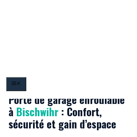
Aller
au
contenu
Bischwihr
MENU
Porte de garage enroulable
à
Bischwihr
: Confort,
sécurité et gain d’espace