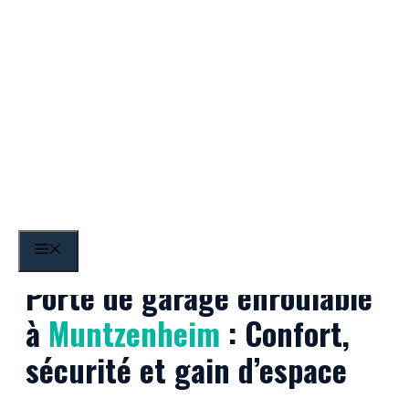
Aller
au
contenu
Muntzenheim
MENU
Porte de garage enroulable
à
Muntzenheim
: Confort,
sécurité et gain d’espace