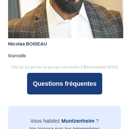
Nicolas BOISEAU
Marseille
FAQ
sur les portes de garage enroulable à Muntzenheim 68320
Questions fréquentes
Vous habitez
Muntzenheim
?
Ne laissez pas les intempéries