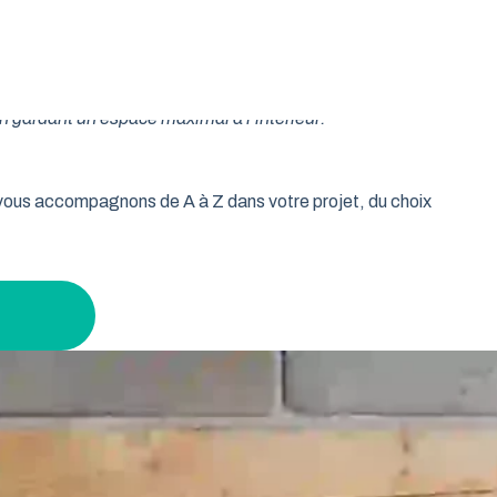
oulable est la réponse idéale pour les propriétaires qui
isse vos murs libres et votre plafond dégagé. Découvrez
n gardant un espace maximal à l’intérieur.
s vous accompagnons de A à Z dans votre projet, du choix