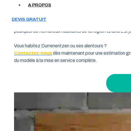
A PROPOS
Votre garage manque de place et vous cherchez une soluti
DEVIS GRATUIT
souhaitent allier fonctionnalité et performance. Grâce à 
pourquoi de nombreux habitants de la région Grand Est fon
Vous habitez Durrenentzen ou ses alentours ?
Contactez-nous
dès maintenant pour une estimation gra
du modèle à la mise en service complète.