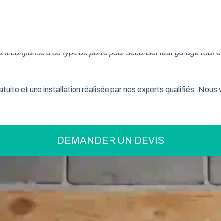
on pratique pour optimiser votre espace ? La porte de garage enr
son système innovant d’enroulement vertical, cette fermeture la
t confiance à ce type de porte pour sécuriser leur garage tout e
tuite et une installation réalisée par nos experts qualifiés. Nou
DEMANDER UN DEVIS