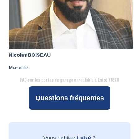
Nicolas BOISEAU
Marseille
FAQ
sur les portes de garage enroulable à Laizé 71870
Questions fréquentes
Vous habitez
Laizé
?