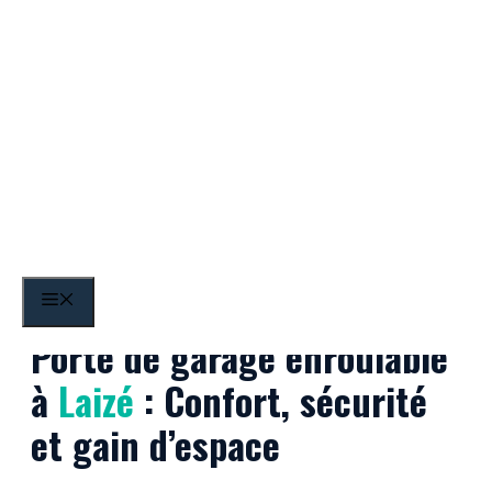
Aller
au
contenu
Laizé
MENU
Porte de garage enroulable
à
Laizé
: Confort, sécurité
et gain d’espace