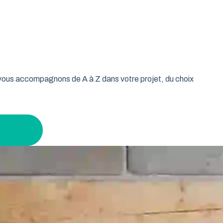
oulable est la réponse idéale pour les propriétaires qui
isse vos murs libres et votre plafond dégagé. Découvrez
 leur garage tout en gardant un espace maximal à
s vous accompagnons de A à Z dans votre projet, du choix