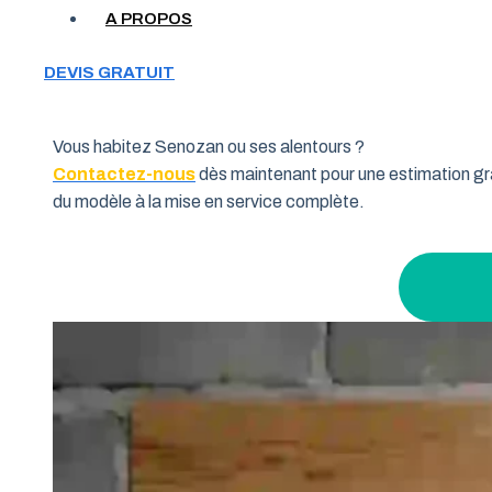
Votre garage manque de place et vous cherchez une soluti
A PROPOS
souhaitent allier fonctionnalité et performance. Grâce à 
pourquoi de nombreux habitants de la région Bourgogne-F
DEVIS GRATUIT
l’intérieur.
Vous habitez Senozan ou ses alentours ?
Contactez-nous
dès maintenant pour une estimation gra
du modèle à la mise en service complète.