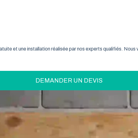
on pratique pour optimiser votre espace ? La porte de garage enr
son système innovant d’enroulement vertical, cette fermeture la
ranche-Comté font confiance à ce type de porte pour sécuriser
tuite et une installation réalisée par nos experts qualifiés. Nou
DEMANDER UN DEVIS