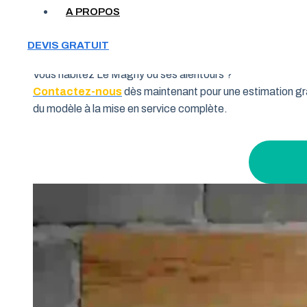
Votre garage manque de place et vous cherchez une soluti
A PROPOS
souhaitent allier fonctionnalité et performance. Grâce à 
pourquoi de nombreux habitants de la région Centre-Val de
DEVIS GRATUIT
Vous habitez Le Magny ou ses alentours ?
Contactez-nous
dès maintenant pour une estimation gra
du modèle à la mise en service complète.