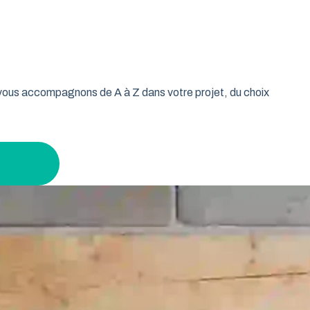
oulable est la réponse idéale pour les propriétaires qui
isse vos murs libres et votre plafond dégagé. Découvrez
age tout en gardant un espace maximal à l’intérieur.
s vous accompagnons de A à Z dans votre projet, du choix