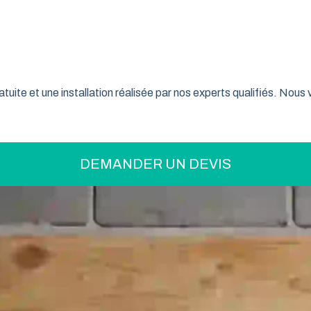
on pratique pour optimiser votre espace ? La porte de garage enr
son système innovant d’enroulement vertical, cette fermeture la
 Loire font confiance à ce type de porte pour sécuriser leur gar
tuite et une installation réalisée par nos experts qualifiés. Nou
DEMANDER UN DEVIS